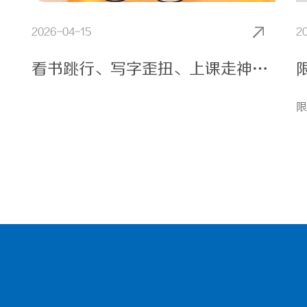
2026-04-15
2
看书跳行、写字歪扭、上课走神……别骂孩子粗心了！可能是眼睛“功能坏了”
限