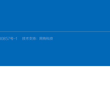
00857号-1
技术支持
：网势科技