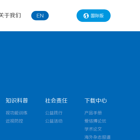
关于我们
国际版
EN
知识科普
社会责任
下载中心
视功能训练
公益践行
产品手册
近视防控
公益活动
爱络博论坛
学术论文
海外杂志报道